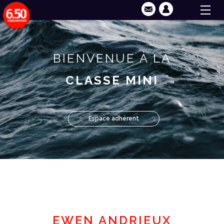
BIENVENUE À LA
CLASSE MINI
Espace adhérent
EWEN ANDRIEUX