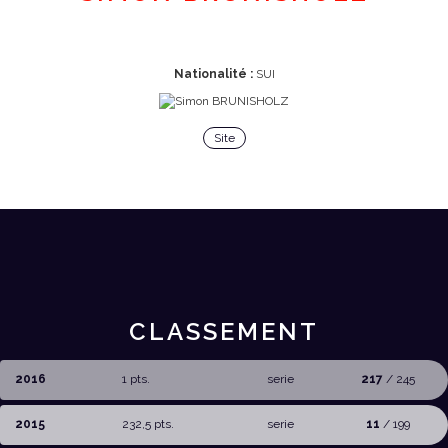
Nationalité :
SUI
Site
CLASSEMENT
2016
1 pts.
serie
217
/ 245
2015
232,5 pts.
serie
11
/ 199