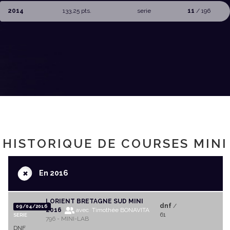
2014
133,25 pts.
serie
11
/ 196
HISTORIQUE DE COURSES MINI
+
En 2016
LORIENT BRETAGNE SUD MINI
dnf
/
09/04/2016
2016
avec Timothée BONAVITA
61
SERIE
796 - MINI-LAB
DNF