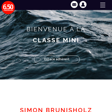
BIENVENUE À LA
CLASSE MINI
Espace adhérent
SIMON BRUNISHOLZ