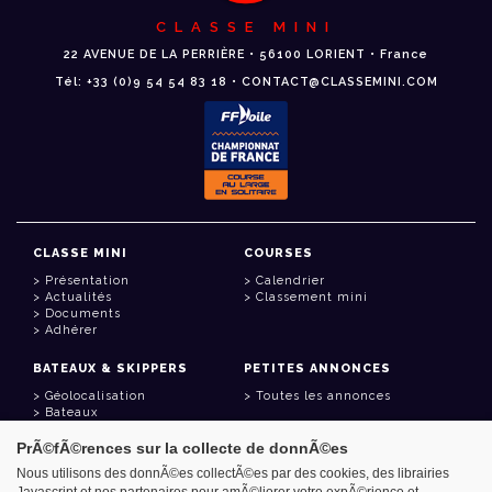
CLASSE MINI
22 AVENUE DE LA PERRIÈRE • 56100 LORIENT • France
Tél: +33 (0)9 54 54 83 18 • CONTACT@CLASSEMINI.COM
CLASSE MINI
COURSES
Présentation
Calendrier
Actualités
Classement mini
Documents
Adhérer
BATEAUX & SKIPPERS
PETITES ANNONCES
Géolocalisation
Toutes les annonces
Bateaux
Skippers
PrÃ©fÃ©rences sur la collecte de donnÃ©es
LIENS UTILES
Nous utilisons des donnÃ©es collectÃ©es par des cookies, des librairies