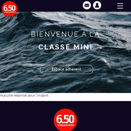
BIENVENUE À LA
CLASSE MINI
Espace adhérent
Aucune réponse pour l'instant.