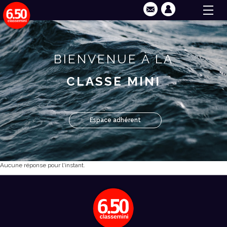
BIENVENUE À LA
CLASSE MINI
Espace adhérent
Aucune réponse pour l'instant.