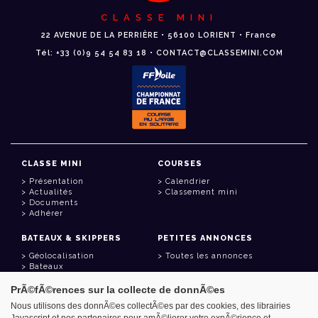
CLASSE MINI
22 AVENUE DE LA PERRIÈRE • 56100 LORIENT • France
Tél: +33 (0)9 54 54 83 18 • CONTACT@CLASSEMINI.COM
CLASSE MINI
COURSES
Présentation
Calendrier
Actualités
Classement mini
Documents
Adhérer
BATEAUX & SKIPPERS
PETITES ANNONCES
Géolocalisation
Toutes les annonces
Bateaux
Skippers
PrÃ©fÃ©rences sur la collecte de donnÃ©es
LIENS UTILES
Nous utilisons des donnÃ©es collectÃ©es par des cookies, des librairies