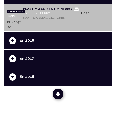
PLASTIMO LORIENT MINI 2019
12/04/2019
avec Luke BERRY
1
/ 20
PROTO
800 - ROUSSEAU CLOTURES
1d 14h 15m
39s
+
En 2018
+
En 2017
+
En 2016
+