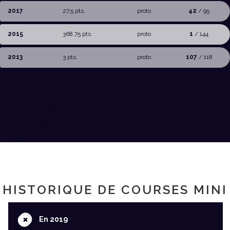
2017
27,5 pts.
proto
42
/ 95
2015
368,75 pts.
proto
1
/ 144
2013
3 pts.
proto
107
/ 118
HISTORIQUE DE COURSES MINI
+
En 2019