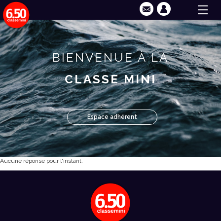
BIENVENUE À LA
CLASSE MINI
Espace adhérent
Aucune réponse pour l'instant.