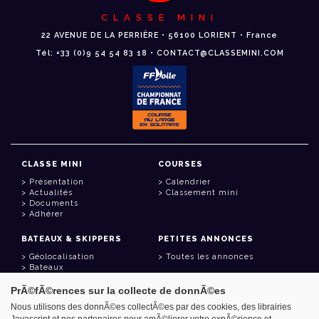
CLASSE MINI
22 AVENUE DE LA PERRIÈRE • 56100 LORIENT • France
Tél: +33 (0)9 54 54 83 18 • CONTACT@CLASSEMINI.COM
CLASSE MINI
COURSES
Présentation
Calendrier
Actualités
Classement mini
Documents
Adhérer
BATEAUX & SKIPPERS
PETITES ANNONCES
Géolocalisation
Toutes les annonces
Bateaux
Skippers
PrÃ©fÃ©rences sur la collecte de donnÃ©es
LIENS UTILES
Nous utilisons des donnÃ©es collectÃ©es par des cookies, des librairies