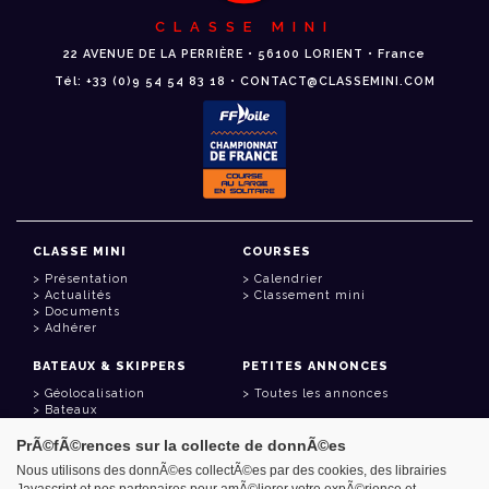
CLASSE MINI
22 AVENUE DE LA PERRIÈRE • 56100 LORIENT • France
Tél: +33 (0)9 54 54 83 18 • CONTACT@CLASSEMINI.COM
CLASSE MINI
COURSES
Présentation
Calendrier
Actualités
Classement mini
Documents
Adhérer
BATEAUX & SKIPPERS
PETITES ANNONCES
Géolocalisation
Toutes les annonces
Bateaux
Skippers
PrÃ©fÃ©rences sur la collecte de donnÃ©es
LIENS UTILES
Nous utilisons des donnÃ©es collectÃ©es par des cookies, des librairies