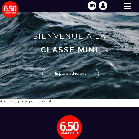
BIENVENUE À LA
CLASSE MINI
Espace adhérent
Aucune réponse pour l'instant.