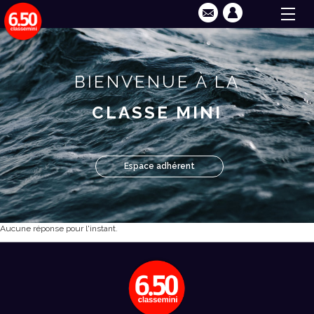
BIENVENUE À LA
CLASSE MINI
Espace adhérent
Aucune réponse pour l'instant.