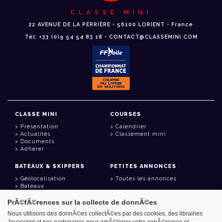
CLASSE MINI
22 AVENUE DE LA PERRIÈRE • 56100 LORIENT • France
Tél: +33 (0)9 54 54 83 18 • CONTACT@CLASSEMINI.COM
CLASSE MINI
COURSES
Présentation
Calendrier
Actualités
Classement mini
Documents
Adhérer
BATEAUX & SKIPPERS
PETITES ANNONCES
Géolocalisation
Toutes les annonces
Bateaux
Skippers
PrÃ©fÃ©rences sur la collecte de donnÃ©es
LIENS UTILES
Nous utilisons des donnÃ©es collectÃ©es par des cookies, des librairies