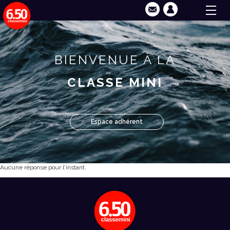
BIENVENUE À LA
CLASSE MINI
Espace adhérent
Aucune réponse pour l'instant.