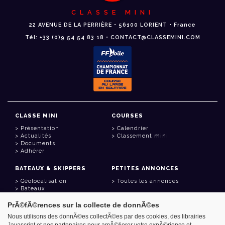
CLASSE MINI
22 AVENUE DE LA PERRIÈRE • 56100 LORIENT • France
Tél: +33 (0)9 54 54 83 18 • CONTACT@CLASSEMINI.COM
CLASSE MINI
COURSES
Présentation
Calendrier
Actualités
Classement mini
Documents
Adhérer
BATEAUX & SKIPPERS
PETITES ANNONCES
Géolocalisation
Toutes les annonces
Bateaux
Skippers
PrÃ©fÃ©rences sur la collecte de donnÃ©es
LIENS UTILES
Nous utilisons des donnÃ©es collectÃ©es par des cookies, des librairies