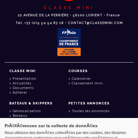
CLASSE MINI
22 AVENUE DE LA PERRIÈRE • 56100 LORIENT • France
Tél: +33 (0)9 54 54 83 18 • CONTACT@CLASSEMINI.COM
CLASSE MINI
COURSES
Présentation
Calendrier
Actualités
Classement mini
Documents
Adhérer
BATEAUX & SKIPPERS
PETITES ANNONCES
Géolocalisation
Toutes les annonces
Bateaux
Skippers
PrÃ©fÃ©rences sur la collecte de donnÃ©es
LIENS UTILES
Nous utilisons des donnÃ©es collectÃ©es par des cookies, des librairies