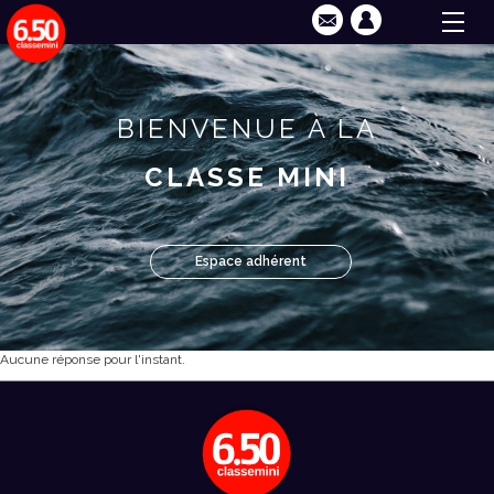
BIENVENUE À LA
CLASSE MINI
Espace adhérent
Aucune réponse pour l'instant.