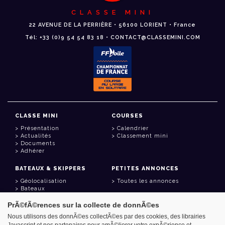
CLASSE MINI
22 AVENUE DE LA PERRIÈRE • 56100 LORIENT • France
Tél: +33 (0)9 54 54 83 18 • CONTACT@CLASSEMINI.COM
CLASSE MINI
COURSES
Présentation
Calendrier
Actualités
Classement mini
Documents
Adhérer
BATEAUX & SKIPPERS
PETITES ANNONCES
Géolocalisation
Toutes les annonces
Bateaux
Skippers
PrÃ©fÃ©rences sur la collecte de donnÃ©es
LIENS UTILES
Nous utilisons des donnÃ©es collectÃ©es par des cookies, des librairies