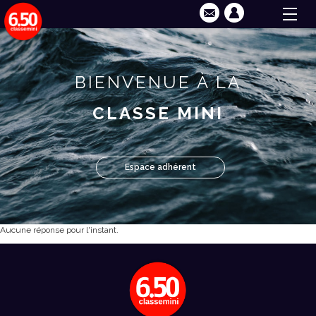
BIENVENUE À LA
CLASSE MINI
Espace adhérent
Aucune réponse pour l'instant.