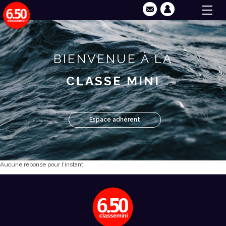
BIENVENUE À LA
CLASSE MINI
Espace adhérent
Aucune réponse pour l'instant.