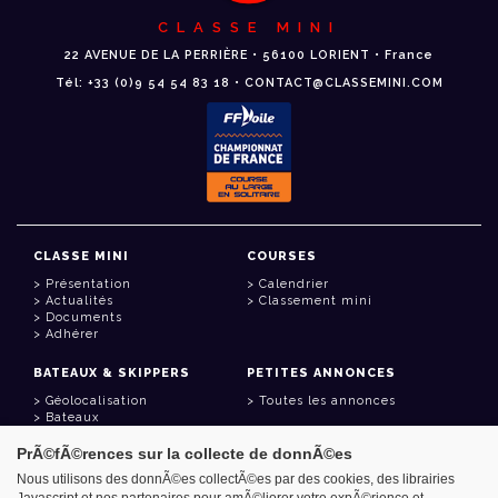
CLASSE MINI
22 AVENUE DE LA PERRIÈRE • 56100 LORIENT • France
Tél: +33 (0)9 54 54 83 18 • CONTACT@CLASSEMINI.COM
CLASSE MINI
COURSES
Présentation
Calendrier
Actualités
Classement mini
Documents
Adhérer
BATEAUX & SKIPPERS
PETITES ANNONCES
Géolocalisation
Toutes les annonces
Bateaux
Skippers
PrÃ©fÃ©rences sur la collecte de donnÃ©es
LIENS UTILES
Nous utilisons des donnÃ©es collectÃ©es par des cookies, des librairies