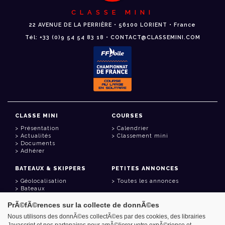
CLASSE MINI
22 AVENUE DE LA PERRIÈRE • 56100 LORIENT • France
Tél: +33 (0)9 54 54 83 18 • CONTACT@CLASSEMINI.COM
CLASSE MINI
COURSES
Présentation
Calendrier
Actualités
Classement mini
Documents
Adhérer
BATEAUX & SKIPPERS
PETITES ANNONCES
Géolocalisation
Toutes les annonces
Bateaux
Skippers
PrÃ©fÃ©rences sur la collecte de donnÃ©es
LIENS UTILES
Nous utilisons des donnÃ©es collectÃ©es par des cookies, des librairies