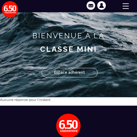
BIENVENUE À LA
CLASSE MINI
Espace adhérent
Aucune réponse pour l'instant.