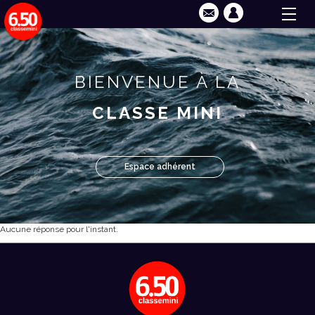
BIENVENUE À LA
CLASSE MINI
Espace adhérent
Aucune réponse pour l'instant.