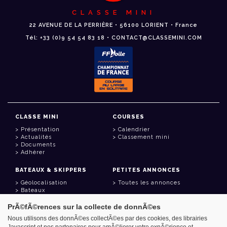
CLASSE MINI
22 AVENUE DE LA PERRIÈRE • 56100 LORIENT • France
Tél: +33 (0)9 54 54 83 18 • CONTACT@CLASSEMINI.COM
CLASSE MINI
COURSES
Présentation
Calendrier
Actualités
Classement mini
Documents
Adhérer
BATEAUX & SKIPPERS
PETITES ANNONCES
Géolocalisation
Toutes les annonces
Bateaux
Skippers
PrÃ©fÃ©rences sur la collecte de donnÃ©es
LIENS UTILES
Nous utilisons des donnÃ©es collectÃ©es par des cookies, des librairies