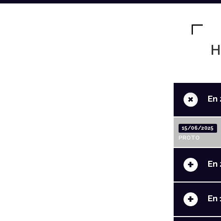
H
+
En 
15/06/2025
PROTO
+
En 
+
En 