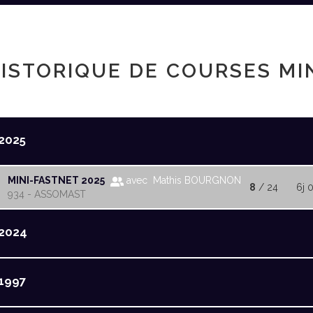
ISTORIQUE DE COURSES MI
2025
MINI-FASTNET 2025
avec Mathis BOURGNON
8
/ 24
6j 
934 - ASSOMAST
2024
1997