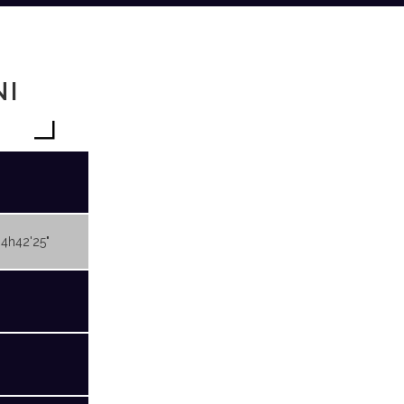
NI
04h42'25"