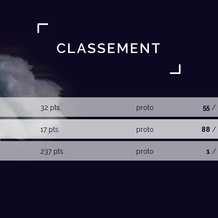
CLASSEMENT
32 pts.
proto
55
/ 
17 pts.
proto
88
/ 
237 pts.
proto
1
/ 