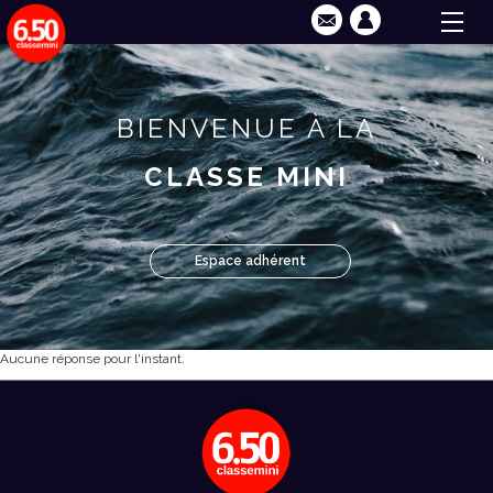
BIENVENUE À LA
CLASSE MINI
Espace adhérent
Aucune réponse pour l'instant.