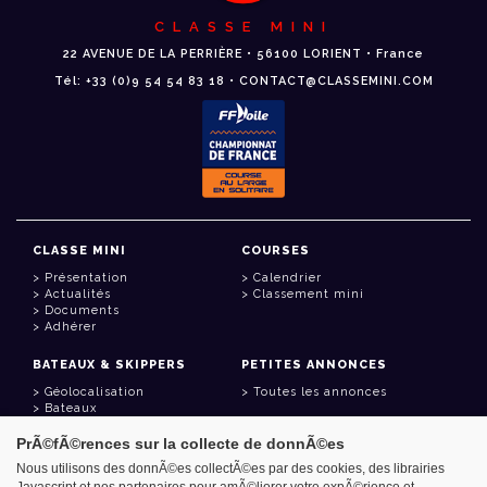
CLASSE MINI
22 AVENUE DE LA PERRIÈRE • 56100 LORIENT • France
Tél: +33 (0)9 54 54 83 18 • CONTACT@CLASSEMINI.COM
CLASSE MINI
COURSES
Présentation
Calendrier
Actualités
Classement mini
Documents
Adhérer
BATEAUX & SKIPPERS
PETITES ANNONCES
Géolocalisation
Toutes les annonces
Bateaux
Skippers
PrÃ©fÃ©rences sur la collecte de donnÃ©es
LIENS UTILES
Nous utilisons des donnÃ©es collectÃ©es par des cookies, des librairies