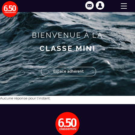
BIENVENUE À LA
CLASSE MINI
Espace adhérent
Aucune réponse pour l'instant.