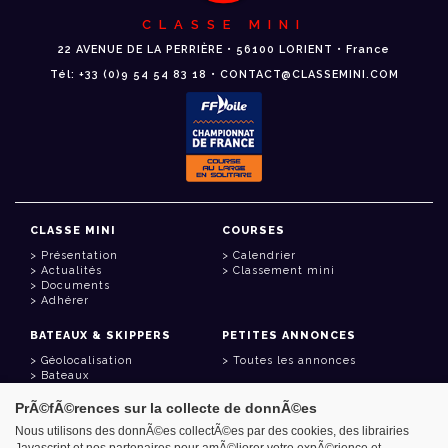
CLASSE MINI
22 AVENUE DE LA PERRIÈRE • 56100 LORIENT • France
Tél: +33 (0)9 54 54 83 18 • CONTACT@CLASSEMINI.COM
CLASSE MINI
COURSES
Présentation
Calendrier
Actualités
Classement mini
Documents
Adhérer
BATEAUX & SKIPPERS
PETITES ANNONCES
Géolocalisation
Toutes les annonces
Bateaux
Skippers
PrÃ©fÃ©rences sur la collecte de donnÃ©es
LIENS UTILES
Nous utilisons des donnÃ©es collectÃ©es par des cookies, des librairies