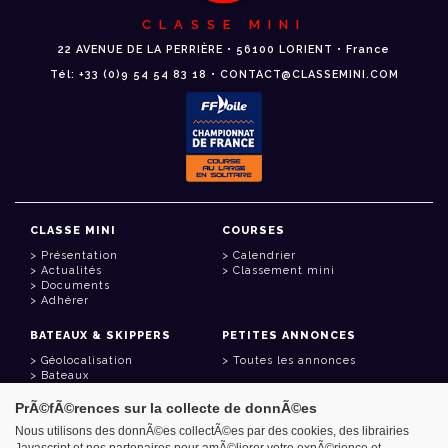
CLASSE MINI
22 AVENUE DE LA PERRIÈRE • 56100 LORIENT • France
Tél: +33 (0)9 54 54 83 18 • CONTACT@CLASSEMINI.COM
CLASSE MINI
COURSES
Présentation
Calendrier
Actualités
Classement mini
Documents
Adhérer
BATEAUX & SKIPPERS
PETITES ANNONCES
Géolocalisation
Toutes les annonces
Bateaux
Skippers
PrÃ©fÃ©rences sur la collecte de donnÃ©es
LIENS UTILES
Nous utilisons des donnÃ©es collectÃ©es par des cookies, des librairies