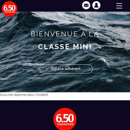
BIENVENUE À LA
CLASSE MINI
Espace adhérent
Aucune réponse pour l'instant.