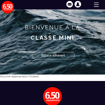
BIENVENUE À LA
CLASSE MINI
Espace adhérent
Aucune réponse pour l'instant.