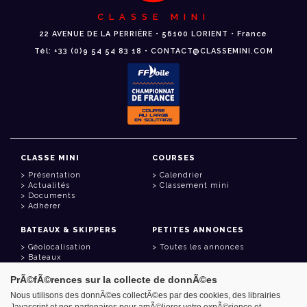
CLASSE MINI
22 AVENUE DE LA PERRIÈRE • 56100 LORIENT • France
Tél: +33 (0)9 54 54 83 18 • CONTACT@CLASSEMINI.COM
CLASSE MINI
COURSES
Présentation
Calendrier
Actualités
Classement mini
Documents
Adhérer
BATEAUX & SKIPPERS
PETITES ANNONCES
Géolocalisation
Toutes les annonces
Bateaux
Skippers
PrÃ©fÃ©rences sur la collecte de donnÃ©es
LIENS UTILES
Nous utilisons des donnÃ©es collectÃ©es par des cookies, des librairies