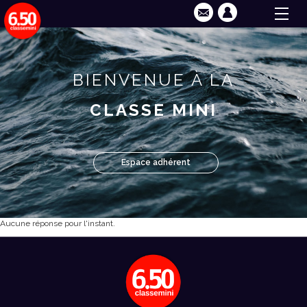
BIENVENUE À LA
CLASSE MINI
Espace adhérent
Aucune réponse pour l'instant.