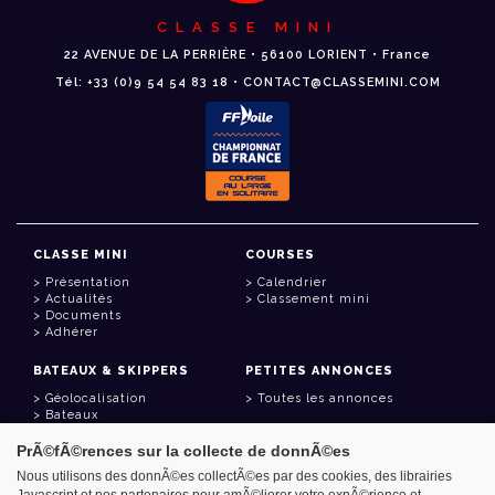
CLASSE MINI
22 AVENUE DE LA PERRIÈRE • 56100 LORIENT • France
Tél: +33 (0)9 54 54 83 18 • CONTACT@CLASSEMINI.COM
CLASSE MINI
COURSES
Présentation
Calendrier
Actualités
Classement mini
Documents
Adhérer
BATEAUX & SKIPPERS
PETITES ANNONCES
Géolocalisation
Toutes les annonces
Bateaux
Skippers
PrÃ©fÃ©rences sur la collecte de donnÃ©es
LIENS UTILES
Nous utilisons des donnÃ©es collectÃ©es par des cookies, des librairies