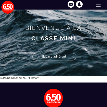
BIENVENUE À LA
CLASSE MINI
Espace adhérent
Aucune réponse pour l'instant.