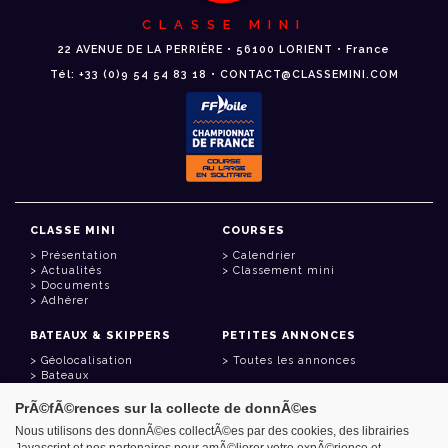
CLASSE MINI
22 AVENUE DE LA PERRIÈRE • 56100 LORIENT • France
Tél: +33 (0)9 54 54 83 18 • CONTACT@CLASSEMINI.COM
CLASSE MINI
COURSES
Présentation
Calendrier
Actualités
Classement mini
Documents
Adhérer
BATEAUX & SKIPPERS
PETITES ANNONCES
Géolocalisation
Toutes les annonces
Bateaux
Skippers
PrÃ©fÃ©rences sur la collecte de donnÃ©es
LIENS UTILES
Nous utilisons des donnÃ©es collectÃ©es par des cookies, des librairies