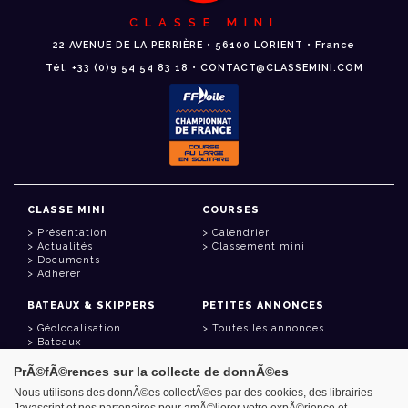
CLASSE MINI
22 AVENUE DE LA PERRIÈRE • 56100 LORIENT • France
Tél: +33 (0)9 54 54 83 18 • CONTACT@CLASSEMINI.COM
CLASSE MINI
COURSES
Présentation
Calendrier
Actualités
Classement mini
Documents
Adhérer
BATEAUX & SKIPPERS
PETITES ANNONCES
Géolocalisation
Toutes les annonces
Bateaux
Skippers
PrÃ©fÃ©rences sur la collecte de donnÃ©es
LIENS UTILES
Nous utilisons des donnÃ©es collectÃ©es par des cookies, des librairies