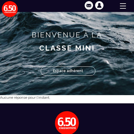
BIENVENUE À LA
CLASSE MINI
Espace adhérent
Aucune réponse pour l'instant.