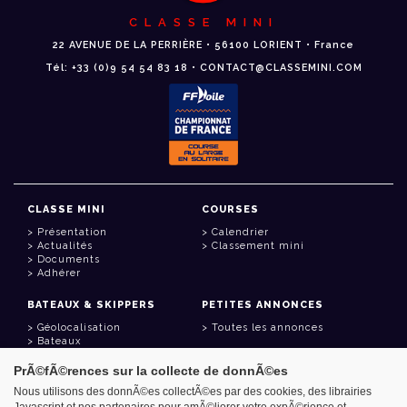
CLASSE MINI
22 AVENUE DE LA PERRIÈRE • 56100 LORIENT • France
Tél: +33 (0)9 54 54 83 18 • CONTACT@CLASSEMINI.COM
CLASSE MINI
COURSES
Présentation
Calendrier
Actualités
Classement mini
Documents
Adhérer
BATEAUX & SKIPPERS
PETITES ANNONCES
Géolocalisation
Toutes les annonces
Bateaux
Skippers
PrÃ©fÃ©rences sur la collecte de donnÃ©es
LIENS UTILES
Nous utilisons des donnÃ©es collectÃ©es par des cookies, des librairies