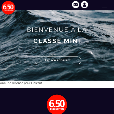
BIENVENUE À LA
CLASSE MINI
Espace adhérent
Aucune réponse pour l'instant.