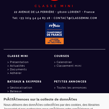
CLASSE MINI
22 AVENUE DE LA PERRIÈRE • 56100 LORIENT • France
Tél: +33 (0)9 54 54 83 18 • CONTACT@CLASSEMINI.COM
CLASSE MINI
COURSES
Présentation
Calendrier
Actualités
Classement mini
Documents
Adhérer
BATEAUX & SKIPPERS
PETITES ANNONCES
Géolocalisation
Toutes les annonces
Bateaux
Skippers
PrÃ©fÃ©rences sur la collecte de donnÃ©es
LIENS UTILES
Nous utilisons des donnÃ©es collectÃ©es par des cookies, des librairies