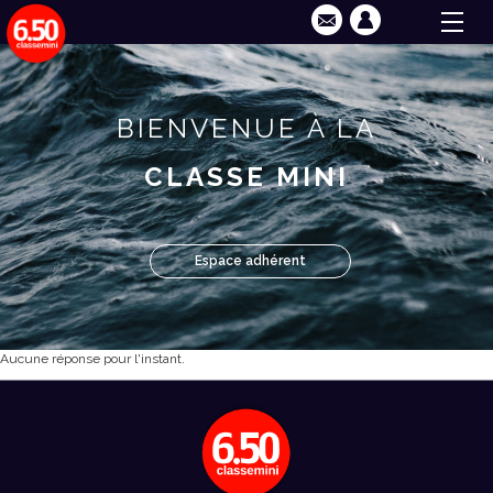
BIENVENUE À LA
CLASSE MINI
Espace adhérent
Aucune réponse pour l'instant.