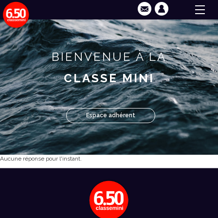
BIENVENUE À LA
CLASSE MINI
Espace adhérent
Aucune réponse pour l'instant.