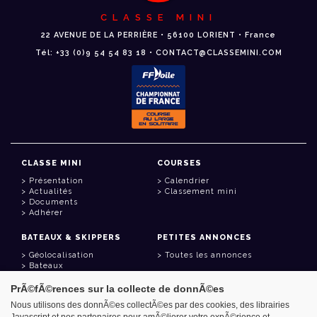
CLASSE MINI
22 AVENUE DE LA PERRIÈRE • 56100 LORIENT • France
Tél: +33 (0)9 54 54 83 18 • CONTACT@CLASSEMINI.COM
CLASSE MINI
COURSES
Présentation
Calendrier
Actualités
Classement mini
Documents
Adhérer
BATEAUX & SKIPPERS
PETITES ANNONCES
Géolocalisation
Toutes les annonces
Bateaux
Skippers
PrÃ©fÃ©rences sur la collecte de donnÃ©es
LIENS UTILES
Nous utilisons des donnÃ©es collectÃ©es par des cookies, des librairies