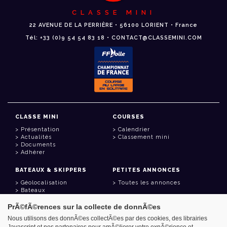
CLASSE MINI
22 AVENUE DE LA PERRIÈRE • 56100 LORIENT • France
Tél: +33 (0)9 54 54 83 18 • CONTACT@CLASSEMINI.COM
CLASSE MINI
COURSES
Présentation
Calendrier
Actualités
Classement mini
Documents
Adhérer
BATEAUX & SKIPPERS
PETITES ANNONCES
Géolocalisation
Toutes les annonces
Bateaux
Skippers
PrÃ©fÃ©rences sur la collecte de donnÃ©es
LIENS UTILES
Nous utilisons des donnÃ©es collectÃ©es par des cookies, des librairies