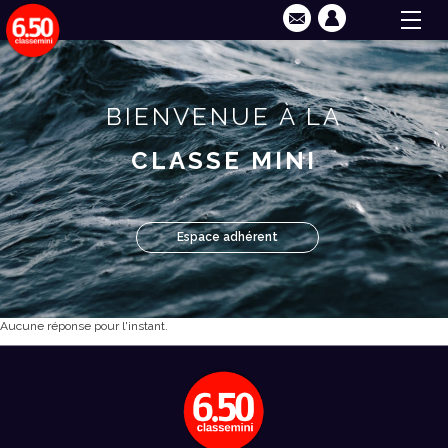
BIENVENUE À LA
CLASSE MINI
Espace adhérent
Aucune réponse pour l'instant.