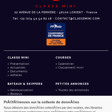
CLASSE MINI
22 AVENUE DE LA PERRIÈRE • 56100 LORIENT • France
Tél: +33 (0)9 54 54 83 18 • CONTACT@CLASSEMINI.COM
CLASSE MINI
COURSES
Présentation
Calendrier
Actualités
Classement mini
Documents
Adhérer
BATEAUX & SKIPPERS
PETITES ANNONCES
Géolocalisation
Toutes les annonces
Bateaux
Skippers
PrÃ©fÃ©rences sur la collecte de donnÃ©es
LIENS UTILES
Nous utilisons des donnÃ©es collectÃ©es par des cookies, des librairies