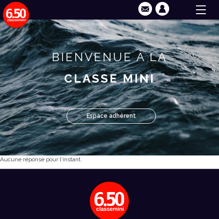
BIENVENUE À LA
CLASSE MINI
Espace adhérent
Aucune réponse pour l'instant.