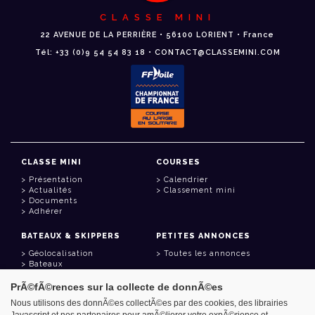
CLASSE MINI
22 AVENUE DE LA PERRIÈRE • 56100 LORIENT • France
Tél: +33 (0)9 54 54 83 18 • CONTACT@CLASSEMINI.COM
CLASSE MINI
COURSES
Présentation
Calendrier
Actualités
Classement mini
Documents
Adhérer
BATEAUX & SKIPPERS
PETITES ANNONCES
Géolocalisation
Toutes les annonces
Bateaux
Skippers
PrÃ©fÃ©rences sur la collecte de donnÃ©es
LIENS UTILES
Nous utilisons des donnÃ©es collectÃ©es par des cookies, des librairies