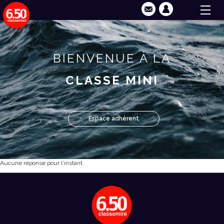
BIENVENUE À LA
CLASSE MINI
Espace adhérent
Aucune réponse pour l'instant.