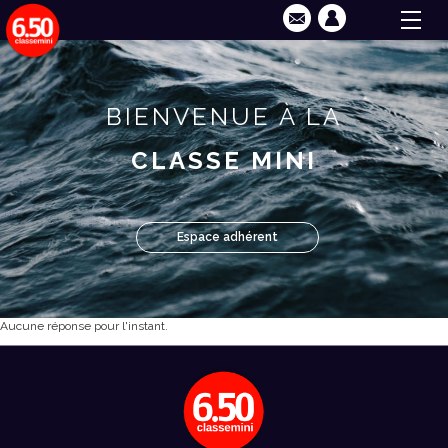
BIENVENUE À LA
CLASSE MINI
Espace adhérent
Aucune réponse pour l'instant.