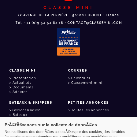
CLASSE MINI
22 AVENUE DE LA PERRIÈRE • 56100 LORIENT • France
Tél: +33 (0)9 54 54 83 18 • CONTACT@CLASSEMINI.COM
CLASSE MINI
COURSES
Présentation
Calendrier
Actualités
Classement mini
Documents
Adhérer
BATEAUX & SKIPPERS
PETITES ANNONCES
Géolocalisation
Toutes les annonces
Bateaux
Skippers
PrÃ©fÃ©rences sur la collecte de donnÃ©es
LIENS UTILES
Nous utilisons des donnÃ©es collectÃ©es par des cookies, des librairies