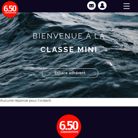
BIENVENUE À LA
CLASSE MINI
Espace adhérent
Aucune réponse pour l'instant.