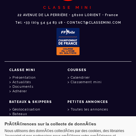
CLASSE MINI
22 AVENUE DE LA PERRIÈRE • 56100 LORIENT • France
Tél: +33 (0)9 54 54 83 18 • CONTACT@CLASSEMINI.COM
CLASSE MINI
COURSES
Présentation
Calendrier
Actualités
Classement mini
Documents
Adhérer
BATEAUX & SKIPPERS
PETITES ANNONCES
Géolocalisation
Toutes les annonces
Bateaux
Skippers
PrÃ©fÃ©rences sur la collecte de donnÃ©es
LIENS UTILES
Nous utilisons des donnÃ©es collectÃ©es par des cookies, des librairies