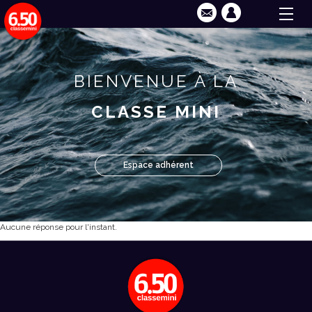
BIENVENUE À LA
CLASSE MINI
Espace adhérent
Aucune réponse pour l'instant.