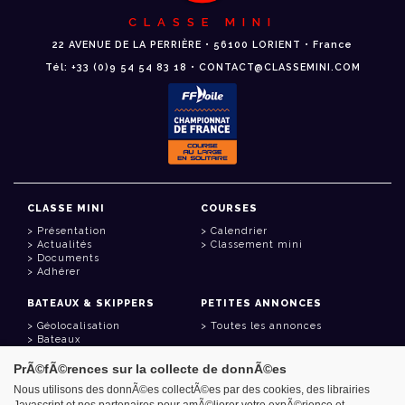
CLASSE MINI
22 AVENUE DE LA PERRIÈRE • 56100 LORIENT • France
Tél: +33 (0)9 54 54 83 18 • CONTACT@CLASSEMINI.COM
CLASSE MINI
COURSES
Présentation
Calendrier
Actualités
Classement mini
Documents
Adhérer
BATEAUX & SKIPPERS
PETITES ANNONCES
Géolocalisation
Toutes les annonces
Bateaux
Skippers
PrÃ©fÃ©rences sur la collecte de donnÃ©es
LIENS UTILES
Nous utilisons des donnÃ©es collectÃ©es par des cookies, des librairies