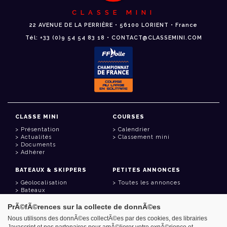
CLASSE MINI
22 AVENUE DE LA PERRIÈRE • 56100 LORIENT • France
Tél: +33 (0)9 54 54 83 18 • CONTACT@CLASSEMINI.COM
CLASSE MINI
COURSES
Présentation
Calendrier
Actualités
Classement mini
Documents
Adhérer
BATEAUX & SKIPPERS
PETITES ANNONCES
Géolocalisation
Toutes les annonces
Bateaux
Skippers
PrÃ©fÃ©rences sur la collecte de donnÃ©es
LIENS UTILES
Nous utilisons des donnÃ©es collectÃ©es par des cookies, des librairies