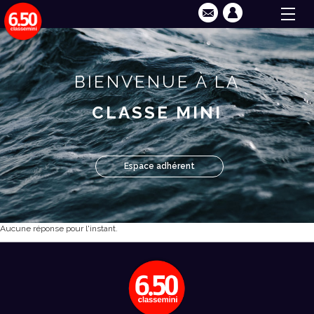
BIENVENUE À LA
CLASSE MINI
Espace adhérent
Aucune réponse pour l'instant.