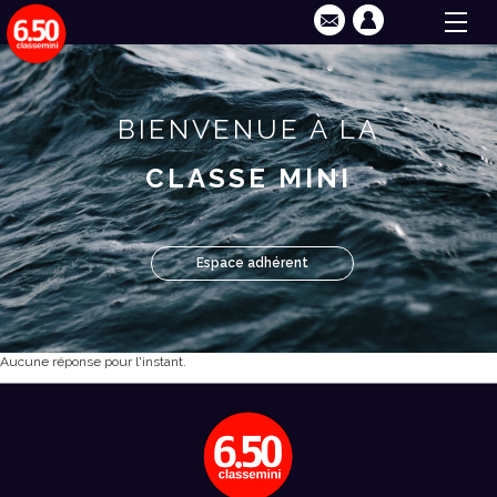
BIENVENUE À LA
CLASSE MINI
Espace adhérent
Aucune réponse pour l'instant.