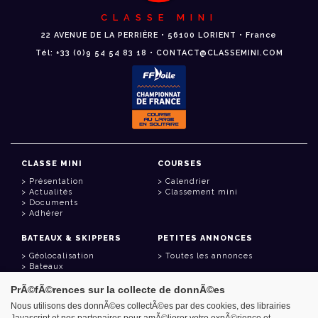
CLASSE MINI
22 AVENUE DE LA PERRIÈRE • 56100 LORIENT • France
Tél: +33 (0)9 54 54 83 18 • CONTACT@CLASSEMINI.COM
CLASSE MINI
COURSES
Présentation
Calendrier
Actualités
Classement mini
Documents
Adhérer
BATEAUX & SKIPPERS
PETITES ANNONCES
Géolocalisation
Toutes les annonces
Bateaux
Skippers
PrÃ©fÃ©rences sur la collecte de donnÃ©es
LIENS UTILES
Nous utilisons des donnÃ©es collectÃ©es par des cookies, des librairies