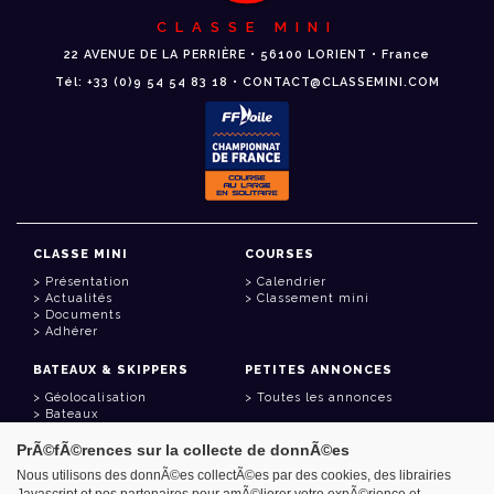
CLASSE MINI
22 AVENUE DE LA PERRIÈRE • 56100 LORIENT • France
Tél: +33 (0)9 54 54 83 18 • CONTACT@CLASSEMINI.COM
CLASSE MINI
COURSES
Présentation
Calendrier
Actualités
Classement mini
Documents
Adhérer
BATEAUX & SKIPPERS
PETITES ANNONCES
Géolocalisation
Toutes les annonces
Bateaux
Skippers
PrÃ©fÃ©rences sur la collecte de donnÃ©es
LIENS UTILES
Nous utilisons des donnÃ©es collectÃ©es par des cookies, des librairies