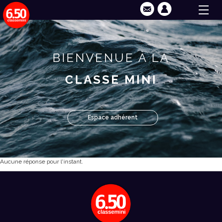
BIENVENUE À LA
CLASSE MINI
Espace adhérent
Aucune réponse pour l'instant.