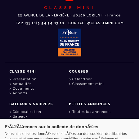
CLASSE MINI
22 AVENUE DE LA PERRIÈRE • 56100 LORIENT • France
Tél: +33 (0)9 54 54 83 18 • CONTACT@CLASSEMINI.COM
CLASSE MINI
COURSES
Présentation
Calendrier
Actualités
Classement mini
Documents
Adhérer
BATEAUX & SKIPPERS
PETITES ANNONCES
Géolocalisation
Toutes les annonces
Bateaux
Skippers
PrÃ©fÃ©rences sur la collecte de donnÃ©es
LIENS UTILES
Nous utilisons des donnÃ©es collectÃ©es par des cookies, des librairies