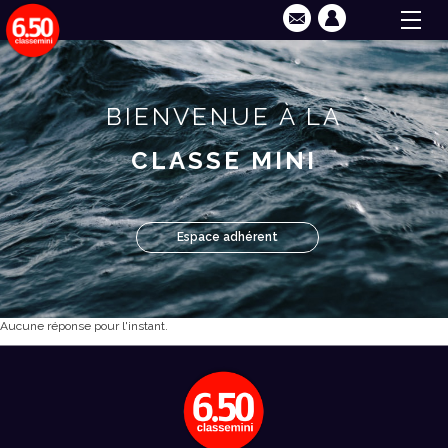
BIENVENUE À LA
CLASSE MINI
Espace adhérent
Aucune réponse pour l'instant.