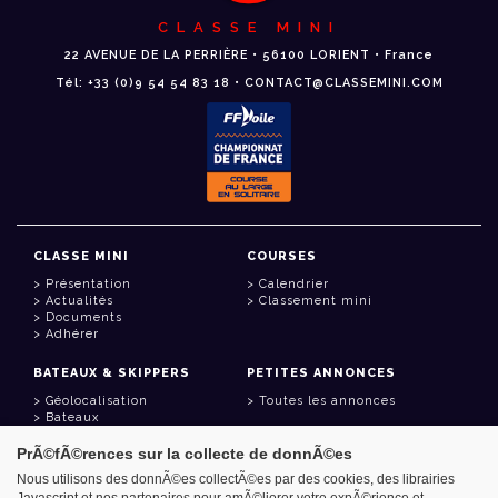
CLASSE MINI
22 AVENUE DE LA PERRIÈRE • 56100 LORIENT • France
Tél: +33 (0)9 54 54 83 18 • CONTACT@CLASSEMINI.COM
CLASSE MINI
COURSES
Présentation
Calendrier
Actualités
Classement mini
Documents
Adhérer
BATEAUX & SKIPPERS
PETITES ANNONCES
Géolocalisation
Toutes les annonces
Bateaux
Skippers
PrÃ©fÃ©rences sur la collecte de donnÃ©es
LIENS UTILES
Nous utilisons des donnÃ©es collectÃ©es par des cookies, des librairies