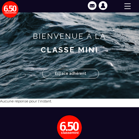
BIENVENUE À LA
CLASSE MINI
Espace adhérent
Aucune réponse pour l'instant.