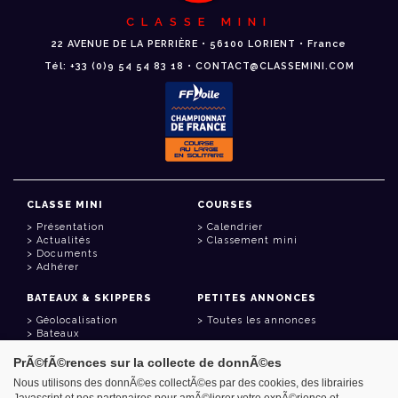
CLASSE MINI
22 AVENUE DE LA PERRIÈRE • 56100 LORIENT • France
Tél: +33 (0)9 54 54 83 18 • CONTACT@CLASSEMINI.COM
CLASSE MINI
COURSES
Présentation
Calendrier
Actualités
Classement mini
Documents
Adhérer
BATEAUX & SKIPPERS
PETITES ANNONCES
Géolocalisation
Toutes les annonces
Bateaux
Skippers
PrÃ©fÃ©rences sur la collecte de donnÃ©es
LIENS UTILES
Nous utilisons des donnÃ©es collectÃ©es par des cookies, des librairies