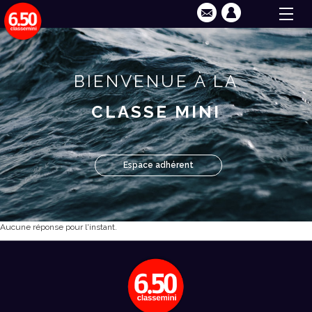
BIENVENUE À LA
CLASSE MINI
Espace adhérent
Aucune réponse pour l'instant.