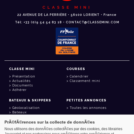
CLASSE MINI
22 AVENUE DE LA PERRIÈRE • 56100 LORIENT • France
Tél: +33 (0)9 54 54 83 18 • CONTACT@CLASSEMINI.COM
CLASSE MINI
COURSES
Présentation
Calendrier
Actualités
Classement mini
Documents
Adhérer
BATEAUX & SKIPPERS
PETITES ANNONCES
Géolocalisation
Toutes les annonces
Bateaux
Skippers
PrÃ©fÃ©rences sur la collecte de donnÃ©es
LIENS UTILES
Nous utilisons des donnÃ©es collectÃ©es par des cookies, des librairies