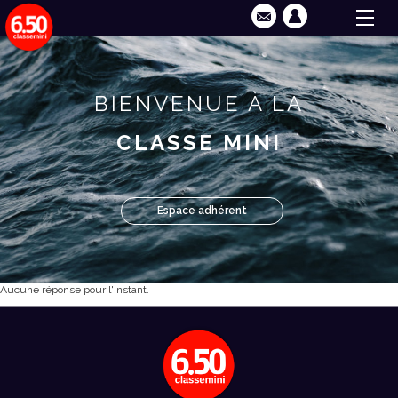
BIENVENUE À LA
CLASSE MINI
Espace adhérent
Aucune réponse pour l'instant.