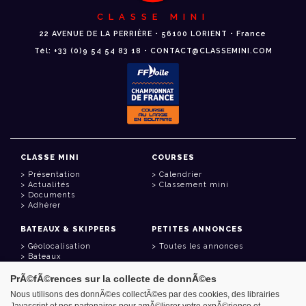
CLASSE MINI
22 AVENUE DE LA PERRIÈRE • 56100 LORIENT • France
Tél: +33 (0)9 54 54 83 18 • CONTACT@CLASSEMINI.COM
CLASSE MINI
COURSES
Présentation
Calendrier
Actualités
Classement mini
Documents
Adhérer
BATEAUX & SKIPPERS
PETITES ANNONCES
Géolocalisation
Toutes les annonces
Bateaux
Skippers
PrÃ©fÃ©rences sur la collecte de donnÃ©es
LIENS UTILES
Nous utilisons des donnÃ©es collectÃ©es par des cookies, des librairies