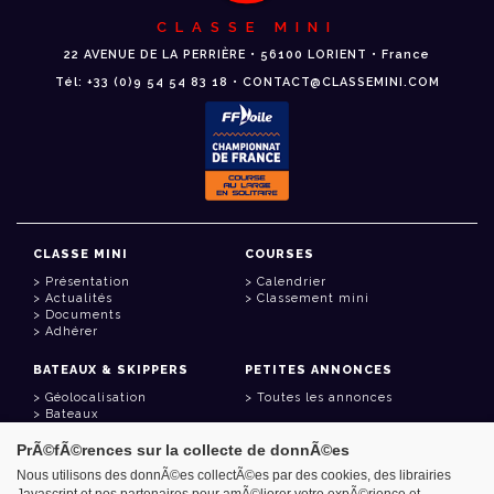
CLASSE MINI
22 AVENUE DE LA PERRIÈRE • 56100 LORIENT • France
Tél: +33 (0)9 54 54 83 18 • CONTACT@CLASSEMINI.COM
CLASSE MINI
COURSES
Présentation
Calendrier
Actualités
Classement mini
Documents
Adhérer
BATEAUX & SKIPPERS
PETITES ANNONCES
Géolocalisation
Toutes les annonces
Bateaux
Skippers
PrÃ©fÃ©rences sur la collecte de donnÃ©es
LIENS UTILES
Nous utilisons des donnÃ©es collectÃ©es par des cookies, des librairies