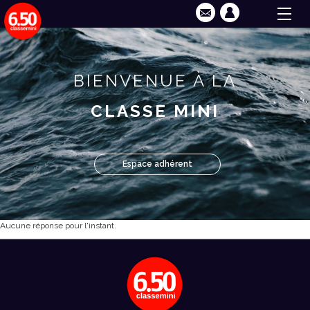
BIENVENUE À LA
CLASSE MINI
Espace adhérent
Aucune réponse pour l'instant.