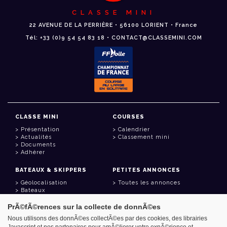
CLASSE MINI
22 AVENUE DE LA PERRIÈRE • 56100 LORIENT • France
Tél: +33 (0)9 54 54 83 18 • CONTACT@CLASSEMINI.COM
CLASSE MINI
COURSES
Présentation
Calendrier
Actualités
Classement mini
Documents
Adhérer
BATEAUX & SKIPPERS
PETITES ANNONCES
Géolocalisation
Toutes les annonces
Bateaux
Skippers
PrÃ©fÃ©rences sur la collecte de donnÃ©es
LIENS UTILES
Nous utilisons des donnÃ©es collectÃ©es par des cookies, des librairies