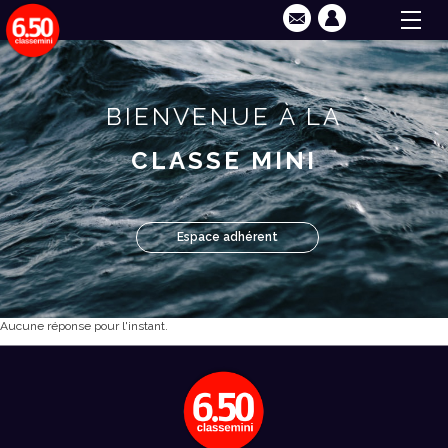
BIENVENUE À LA
CLASSE MINI
Espace adhérent
Aucune réponse pour l'instant.