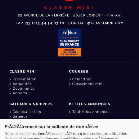
CLASSE MINI
22 AVENUE DE LA PERRIÈRE • 56100 LORIENT • France
Tél: +33 (0)9 54 54 83 18 • CONTACT@CLASSEMINI.COM
CLASSE MINI
COURSES
Présentation
Calendrier
Actualités
Classement mini
Documents
Adhérer
BATEAUX & SKIPPERS
PETITES ANNONCES
Géolocalisation
Toutes les annonces
Bateaux
Skippers
PrÃ©fÃ©rences sur la collecte de donnÃ©es
LIENS UTILES
Nous utilisons des donnÃ©es collectÃ©es par des cookies, des librairies