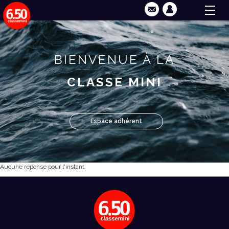
BIENVENUE À LA
CLASSE MINI
Espace adhérent
Aucune réponse pour l'instant.