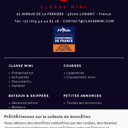
CLASSE MINI
22 AVENUE DE LA PERRIÈRE • 56100 LORIENT • France
Tél: +33 (0)9 54 54 83 18 • CONTACT@CLASSEMINI.COM
CLASSE MINI
COURSES
Présentation
Calendrier
Actualités
Classement mini
Documents
Adhérer
BATEAUX & SKIPPERS
PETITES ANNONCES
Géolocalisation
Toutes les annonces
Bateaux
Skippers
PrÃ©fÃ©rences sur la collecte de donnÃ©es
LIENS UTILES
Nous utilisons des donnÃ©es collectÃ©es par des cookies, des librairies