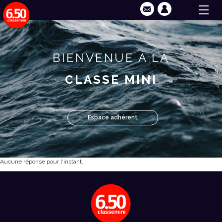
BIENVENUE À LA
CLASSE MINI
Espace adhérent
Aucune réponse pour l'instant.