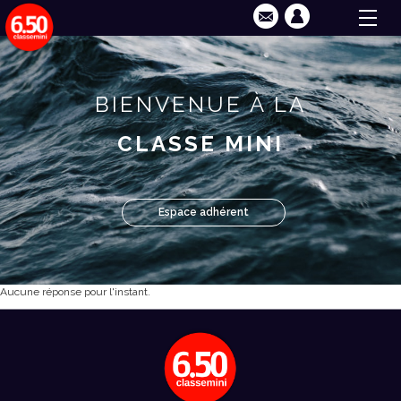
BIENVENUE À LA
CLASSE MINI
Espace adhérent
Aucune réponse pour l'instant.