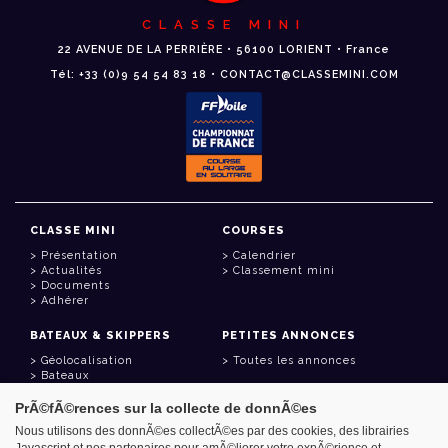
CLASSE MINI
22 AVENUE DE LA PERRIÈRE • 56100 LORIENT • France
Tél: +33 (0)9 54 54 83 18 • CONTACT@CLASSEMINI.COM
CLASSE MINI
COURSES
Présentation
Calendrier
Actualités
Classement mini
Documents
Adhérer
BATEAUX & SKIPPERS
PETITES ANNONCES
Géolocalisation
Toutes les annonces
Bateaux
Skippers
PrÃ©fÃ©rences sur la collecte de donnÃ©es
LIENS UTILES
Nous utilisons des donnÃ©es collectÃ©es par des cookies, des librairies