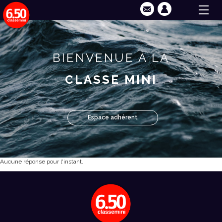
BIENVENUE À LA
CLASSE MINI
Espace adhérent
Aucune réponse pour l'instant.