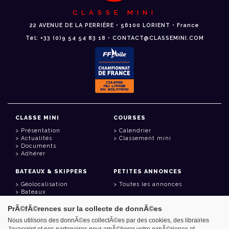
CLASSE MINI
22 AVENUE DE LA PERRIÈRE • 56100 LORIENT • France
Tél: +33 (0)9 54 54 83 18 • CONTACT@CLASSEMINI.COM
CLASSE MINI
COURSES
Présentation
Calendrier
Actualités
Classement mini
Documents
Adhérer
BATEAUX & SKIPPERS
PETITES ANNONCES
Géolocalisation
Toutes les annonces
Bateaux
Skippers
PrÃ©fÃ©rences sur la collecte de donnÃ©es
LIENS UTILES
Nous utilisons des donnÃ©es collectÃ©es par des cookies, des librairies