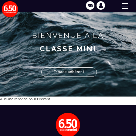
BIENVENUE À LA
CLASSE MINI
Espace adhérent
Aucune réponse pour l'instant.