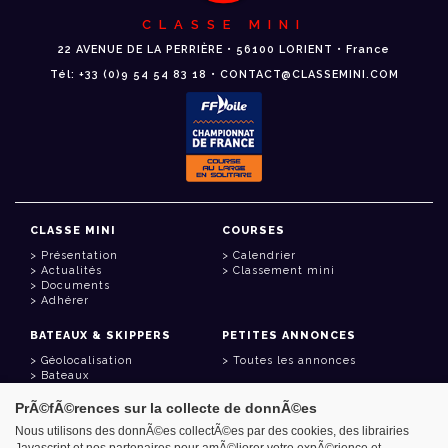
CLASSE MINI
22 AVENUE DE LA PERRIÈRE • 56100 LORIENT • France
Tél: +33 (0)9 54 54 83 18 • CONTACT@CLASSEMINI.COM
CLASSE MINI
COURSES
Présentation
Calendrier
Actualités
Classement mini
Documents
Adhérer
BATEAUX & SKIPPERS
PETITES ANNONCES
Géolocalisation
Toutes les annonces
Bateaux
Skippers
PrÃ©fÃ©rences sur la collecte de donnÃ©es
LIENS UTILES
Nous utilisons des donnÃ©es collectÃ©es par des cookies, des librairies