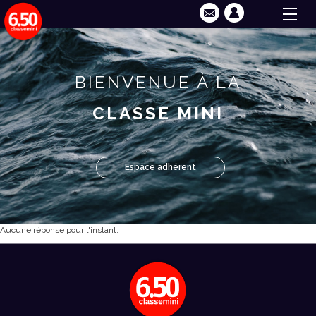
BIENVENUE À LA
CLASSE MINI
Espace adhérent
Aucune réponse pour l'instant.