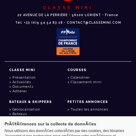
CLASSE MINI
22 AVENUE DE LA PERRIÈRE • 56100 LORIENT • France
Tél: +33 (0)9 54 54 83 18 • CONTACT@CLASSEMINI.COM
CLASSE MINI
COURSES
Présentation
Calendrier
Actualités
Classement mini
Documents
Adhérer
BATEAUX & SKIPPERS
PETITES ANNONCES
Géolocalisation
Toutes les annonces
Bateaux
Skippers
PrÃ©fÃ©rences sur la collecte de donnÃ©es
LIENS UTILES
Nous utilisons des donnÃ©es collectÃ©es par des cookies, des librairies