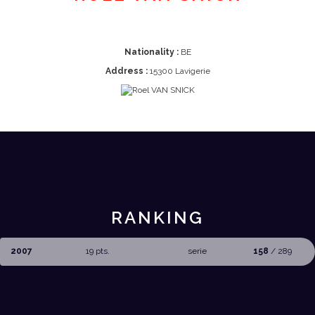
Nationality :
BE
Address :
15300 Lavigerie
RANKING
2007
19 pts.
serie
158
/ 289