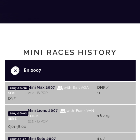
MINI RACES HISTORY
+
En 2007
Mini Max 2007
with Bart AGA
DNF
/
2007-06-30
212 - BIPOP
11
SERIE
DNF
Mini Lions 2007
with Frank VAN
2007-06-02
SNICK
16
/ 19
SERIE
212 - BIPOP
6j01:38:00
Mini Solo 2007
14
/
2007-05-26