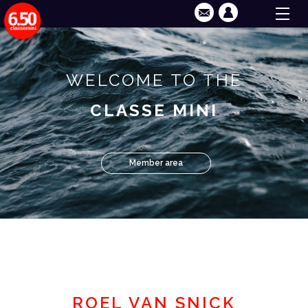
WELCOME TO THE
CLASSE MINI
Member area
ROEL VAN SNICK