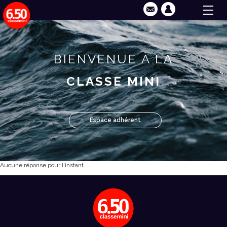
BIENVENUE À LA
CLASSE MINI
Espace adhérent
Aucune réponse pour l'instant.