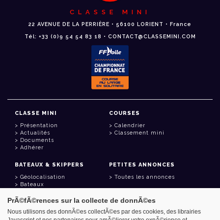
CLASSE MINI
22 AVENUE DE LA PERRIÈRE • 56100 LORIENT • France
Tél: +33 (0)9 54 54 83 18 • CONTACT@CLASSEMINI.COM
CLASSE MINI
COURSES
Présentation
Calendrier
Actualités
Classement mini
Documents
Adhérer
BATEAUX & SKIPPERS
PETITES ANNONCES
Géolocalisation
Toutes les annonces
Bateaux
Skippers
PrÃ©fÃ©rences sur la collecte de donnÃ©es
LIENS UTILES
Nous utilisons des donnÃ©es collectÃ©es par des cookies, des librairies