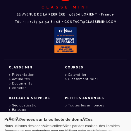
CLASSE MINI
22 AVENUE DE LA PERRIÈRE • 56100 LORIENT • France
Tél: +33 (0)9 54 54 83 18 • CONTACT@CLASSEMINI.COM
CLASSE MINI
COURSES
Présentation
Calendrier
Actualités
Classement mini
Documents
Adhérer
BATEAUX & SKIPPERS
PETITES ANNONCES
Géolocalisation
Toutes les annonces
Bateaux
Skippers
PrÃ©fÃ©rences sur la collecte de donnÃ©es
LIENS UTILES
Nous utilisons des donnÃ©es collectÃ©es par des cookies, des librairies