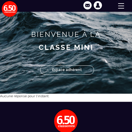
BIENVENUE À LA
CLASSE MINI
Espace adhérent
Aucune réponse pour l'instant.